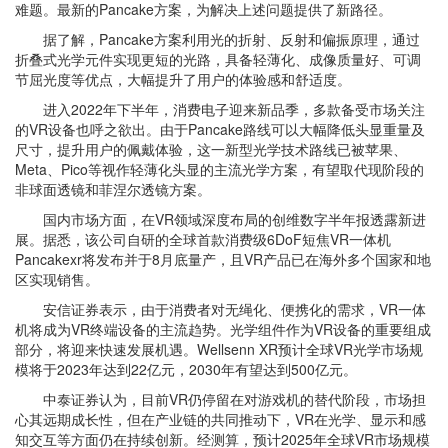
难题。最新的Pancake方案，为解决上述问题提供了新路径。
据了解，Pancake方案利用光的折射、反射和偏振原理，通过
折叠式光学元件实现更短的光路，具备轻薄化、成像质量好、可调
节屈光度等优点，大幅提升了用户的体验感和舒适度。
进入2022年下半年，消费电子迎来新品季，多款备受市场关注
的VR设备也呼之欲出。由于Pancake路线可以大幅降低头显重量及
尺寸，提升用户的佩戴体验，这一新型光学技术路线已被苹果、
Meta、Pico等视作轻薄化头显的主流光学方案，有望取代现阶段的
非球面透镜和菲涅尔透镜方案。
国内市场方面，在VR领域深度布局的创维数字半年报透露新进
展。据悉，该公司自研的全球首款消费级6DoF短焦VR一体机
Pancakexr将发布并于8月底量产，且VR产品已在海外多个国家和地
区实现销售。
安信证券表示，由于消费者对无绳化、便携化的需求，VR一体
机将成为VR终端设备的主流趋势。光学组件作为VR设备的重要组成
部分，将迎来快速发展机遇。Wellsenn XR预计全球VR光学市场规
模将于2023年达到22亿元，2030年有望达到500亿元。
中泰证券认为，目前VR仍停留在对游戏机的替代阶段，市场担
心其远期成长性，但在产业链的共同推动下，VR在光学、显示和感
知交互等方面仍在持续创新。经测算，预计2025年全球VR市场规模