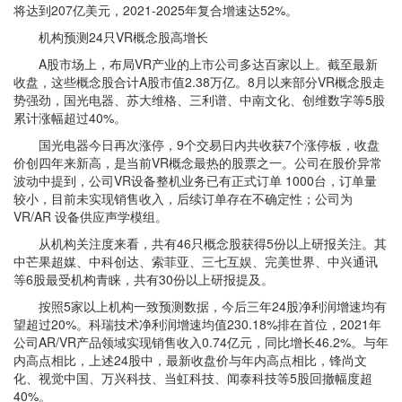
将达到207亿美元，2021-2025年复合增速达52%。
机构预测24只VR概念股高增长
A股市场上，布局VR产业的上市公司多达百家以上。截至最新
收盘，这些概念股合计A股市值2.38万亿。8月以来部分VR概念股走
势强劲，国光电器、苏大维格、三利谱、中南文化、创维数字等5股
累计涨幅超过40%。
国光电器今日再次涨停，9个交易日内共收获7个涨停板，收盘
价创四年来新高，是当前VR概念最热的股票之一。公司在股价异常
波动中提到，公司VR设备整机业务已有正式订单 1000台，订单量
较小，目前未实现销售收入，后续订单存在不确定性；公司为
VR/AR 设备供应声学模组。
从机构关注度来看，共有46只概念股获得5份以上研报关注。其
中芒果超媒、中科创达、索菲亚、三七互娱、完美世界、中兴通讯
等6股最受机构青睐，共有30份以上研报提及。
按照5家以上机构一致预测数据，今后三年24股净利润增速均有
望超过20%。科瑞技术净利润增速均值230.18%排在首位，2021年
公司AR/VR产品领域实现销售收入0.74亿元，同比增长46.2%。与年
内高点相比，上述24股中，最新收盘价与年内高点相比，锋尚文
化、视觉中国、万兴科技、当虹科技、闻泰科技等5股回撤幅度超
40%。