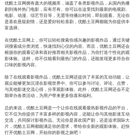
优酷土豆网拥有庞大的视频库，涵盖了各类影视作品，从国内热播
剧到海外热门电影，应有尽有。你可以在这里找到最新的电视剧、
电影、动漫、综艺节目等，无需等待播出时间，即刻观看。无论你
是喜欢悬疑剧情，还是爱好轻松喜剧，优酷土豆网都能为你提供丰
富选择。
在优酷土豆网上，你可以轻松搜索你感兴趣的影视作品，通过关键
词搜索或分类浏览，快速找到心仪的内容。而且，优酷土豆网还会
根据你的观看记录和喜好推荐相关影视作品，为你打造个性化的观
影体验。这样，你不仅能看到最热门的作品，还能发现更多符合你
口味的影视内容。
除了在线观看影视作品，优酷土豆网还提供了丰富的互动功能，让
观众能够更加沉浸在影视世界中。你可以参与讨论、评论、点赞，
与其他影迷交流心得，分享观影体验。此外，优酷土豆网还会不定
期举办各类活动，为用户带来更多惊喜和福利。
总的来说，优酷土豆网是一个让你在线观看最热影视作品的平台，
它不仅为你提供了丰富多样的影视内容，还能让你与其他影迷互动
交流，共同探讨影视作品。无论你是喜欢国产剧，还是追求国际大
片，优酷土豆网都能满足你的需求，带给你全新的观影体验。赶快
打开优酷土豆网，开始你的影视之旅吧！