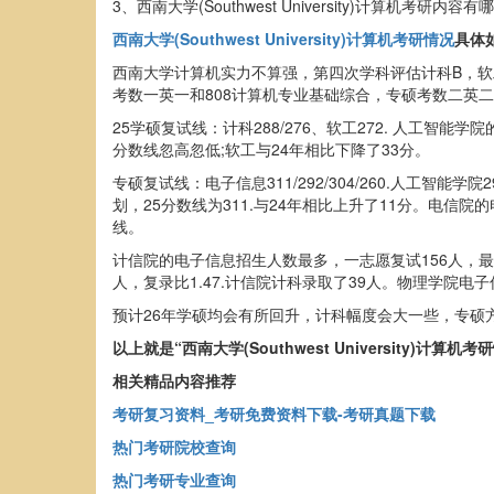
3、西南大学(Southwest University)计算机考研内容有
西南大学(Southwest University)计算机考研情况
具体
西南大学计算机实力不算强，第四次学科评估计科B，软工
考数一英一和808计算机专业基础综合，专硕考数二英二
25学硕复试线：计科288/276、软工272. 人工智
分数线忽高忽低;软工与24年相比下降了33分。
专硕复试线：电子信息311/292/304/260.人工智
划，25分数线为311.与24年相比上升了11分。电信
线。
计信院的电子信息招生人数最多，一志愿复试156人，最后
人，复录比1.47.计信院计科录取了39人。物理学院电子
预计26年学硕均会有所回升，计科幅度会大一些，专硕
以上就是“西南大学(Southwest Universit
相关精品内容推荐
考研复习资料_考研免费资料下载-考研真题下载
热门考研院校查询
热门考研专业查询