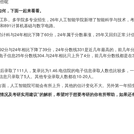
哪些呢
如何，下面一起来看看。
B-。多学院多专业招生，26年人工智能学院新增了智能科学与技术，考1
和891计算机基础与数字电路。
能学院的计科与24年相比下降了60分，24年属于分数暴涨，25年又回归正常
能学院292分与24年相比下降了39分，24年分数线331是近几年最高的，
院的电子信息25年分数线304.与24年相比只上升了4分，前几年分数线都
录取了111人，复录比为1.46.电信院的电子信息录取人数也比较多，一
信息只录取了5人。其他专业录取人数都在10-20人。
方面，人工智能院可能会有所上升，其他的估计变化不大。另外第一年招生
y)计算机考研情况及考研实用建议”的解析，希望对于想要考研的你有所帮助，如