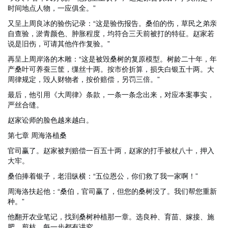
时间地点人物，一应俱全。”
又呈上周良冰的验伤记录：“这是验伤报告。桑伯的伤，草民之弟亲
自查验，淤青颜色、肿胀程度，均符合三天前被打的特征。赵家若
说是旧伤，可请其他仵作复验。”
再呈上周岸洛的木雕：“这是被毁桑树的复原模型。树龄二十年，年
产桑叶可养蚕三筐，缫丝十两。按市价折算，损失白银五十两。大
周律规定，毁人财物者，按价赔偿，另罚三倍。”
最后，他引用《大周律》条款，一条一条念出来，对应本案事实，
严丝合缝。
赵家讼师的脸色越来越白。
第七章 周海洛植桑
官司赢了。赵家被判赔偿一百五十两，赵家的打手被杖八十，押入
大牢。
桑伯捧着银子，老泪纵横：“五位恩公，你们救了我一家啊！”
周海洛扶起他：“桑伯，官司赢了，但您的桑树没了。我们帮您重新
种。”
他翻开农业笔记，找到桑树种植那一章。选良种、育苗、嫁接、施
肥、剪枝，每一步都有讲究。