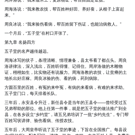
周海洛说：“我来教农技，帮百姓种好田、养好蚕，从根子上富起
来。”
周良冰说：“我来验伤看病，帮百姓留下伤证，也能治病救人。”
一个月后，“五子堂”在村口开张了。
第九章 名扬四方
五子堂的名声越传越远。
周海冰写的状子，条理清晰、情理兼备，县太爷看了都点头。周良
洛讲律法，深入浅出，百姓听得懂、记得住。周岸洛做的木雕物
证，栩栩如生，比实物还有说服力。周海洛教的农技，让贫瘠的土
地长出好庄稼。周良冰验的伤、看的病，药到病除。
方圆百里的百姓，有冤的来申冤，有病的来看病，有难的来求助。
五子堂门口，每天排着长队。
三年后，永安县令升迁，新任县令是当年的王县令——曾经受过五
兄弟帮助的那位。他上任第一件事，就是把五子堂的做法推广到全
县，在各乡设立“乡约堂”，请五兄弟培训了一批“乡约先生”，专门帮
百姓写状讲律、验伤看病、传授农技。
五年后，大周皇帝听说了五子堂的事迹，下旨在全国推广。每县设