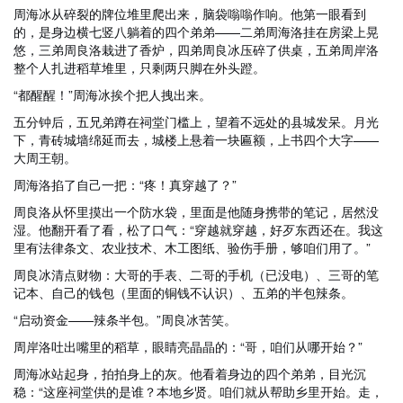
周海冰从碎裂的牌位堆里爬出来，脑袋嗡嗡作响。他第一眼看到
的，是身边横七竖八躺着的四个弟弟——二弟周海洛挂在房梁上晃
悠，三弟周良洛栽进了香炉，四弟周良冰压碎了供桌，五弟周岸洛
整个人扎进稻草堆里，只剩两只脚在外头蹬。
“都醒醒！”周海冰挨个把人拽出来。
五分钟后，五兄弟蹲在祠堂门槛上，望着不远处的县城发呆。月光
下，青砖城墙绵延而去，城楼上悬着一块匾额，上书四个大字——
大周王朝。
周海洛掐了自己一把：“疼！真穿越了？”
周良洛从怀里摸出一个防水袋，里面是他随身携带的笔记，居然没
湿。他翻开看了看，松了口气：“穿越就穿越，好歹东西还在。我这
里有法律条文、农业技术、木工图纸、验伤手册，够咱们用了。”
周良冰清点财物：大哥的手表、二哥的手机（已没电）、三哥的笔
记本、自己的钱包（里面的铜钱不认识）、五弟的半包辣条。
“启动资金——辣条半包。”周良冰苦笑。
周岸洛吐出嘴里的稻草，眼睛亮晶晶的：“哥，咱们从哪开始？”
周海冰站起身，拍拍身上的灰。他看着身边的四个弟弟，目光沉
稳：“这座祠堂供的是谁？本地乡贤。咱们就从帮助乡里开始。走，