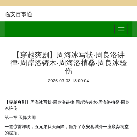
临安百事通
【穿越爽剧】周海冰写状·周良洛讲
律·周岸洛铸木·周海洛植桑·周良冰验
伤
2026-03-03 18:09:04
【穿越爽剧】周海冰写状·周良洛讲律·周岸洛铸木·周海洛植桑·周良
冰验伤
第一章 天降大周
一道惊雷炸响，五兄弟从天而降，砸穿了永安县城外一座废弃祠堂
的屋顶。