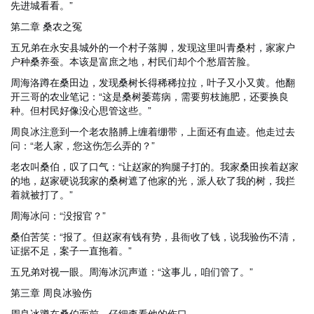
先进城看看。”
第二章 桑农之冤
五兄弟在永安县城外的一个村子落脚，发现这里叫青桑村，家家户
户种桑养蚕。本该是富庶之地，村民们却个个愁眉苦脸。
周海洛蹲在桑田边，发现桑树长得稀稀拉拉，叶子又小又黄。他翻
开三哥的农业笔记：“这是桑树萎蔫病，需要剪枝施肥，还要换良
种。但村民好像没心思管这些。”
周良冰注意到一个老农胳膊上缠着绷带，上面还有血迹。他走过去
问：“老人家，您这伤怎么弄的？”
老农叫桑伯，叹了口气：“让赵家的狗腿子打的。我家桑田挨着赵家
的地，赵家硬说我家的桑树遮了他家的光，派人砍了我的树，我拦
着就被打了。”
周海冰问：“没报官？”
桑伯苦笑：“报了。但赵家有钱有势，县衙收了钱，说我验伤不清，
证据不足，案子一直拖着。”
五兄弟对视一眼。周海冰沉声道：“这事儿，咱们管了。”
第三章 周良冰验伤
周良冰蹲在桑伯面前，仔细查看他的伤口。