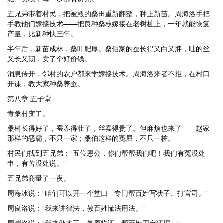
五兄弟带着村民，把被毁的桑田重新翻整，种上新苗。周海洛手把
手教他们嫁接技术——把良种桑枝嫁接在老树桩上，一年就能恢复
产量，比新种快三年。
半年后，新苗成林，桑叶肥厚。桑伯家的蚕长得又白又胖，吐的丝
又长又韧，卖了个好价钱。
消息传开，邻村的农户都来学嫁接技术。周海洛来者不拒，在村口
开课，教大家种桑养蚕。
第八章 五子堂
青桑村变了。
桑树长得好了，蚕养得壮了，丝卖得贵了。但麻烦也来了——赵家
那样的恶霸，不只一家；桑伯这样的冤屈，不只一桩。
村民们找到五兄弟：“五位恩公，你们帮帮我们吧！我们有冤没处
申，有苦没处说。”
五兄弟商量了一夜。
周海冰说：“咱们可以开一个堂口，专门帮百姓写状子、打官司。”
周良洛说：“我来讲律法，教百姓懂法用法。”
周岸洛说：“我来做木工，复原物证，帮百姓固定证据。”