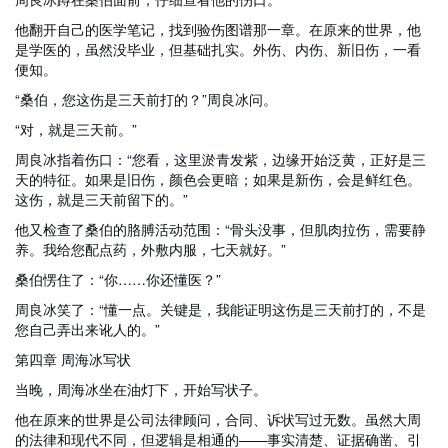
他翻开自己的医学笔记，找到验伤图谱那一章。在原来的世界，他
是学医的，虽然没毕业，但基础扎实。外伤、内伤、新旧伤，一看
便知。
“桑伯，您这伤是三天前打的？”周良冰问。
“对，就是三天前。”
周良冰指着伤口：“您看，这里淤青发紫，边缘开始泛黄，正好是三
天的特征。如果是旧伤，颜色会更暗；如果是新伤，会是鲜红色。
这伤，就是三天前留下的。”
他又检查了桑伯的胳膊活动范围：“骨头没事，但肌肉拉伤，需要静
养。我给您配点药，外敷内服，七天就好。”
桑伯愣住了：“你……你还懂医？”
周良冰笑了：“懂一点。关键是，我能证明这伤是三天前打的，不是
您自己弄出来讹人的。”
第四章 周海冰写状
当晚，周海冰坐在油灯下，开始写状子。
他在原来的世界是公司法律顾问，合同、诉状写过无数。虽然大周
的法律和现代不同，但逻辑是相通的——事实清楚、证据确凿、引