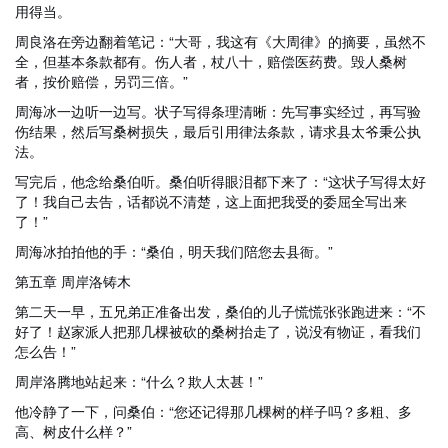
用得当。
周良洛在旁边翻着笔记：“大哥，我这有《大周律》的摘要，虽然不
全，但基本条款都有。伤人者，杖八十，赔偿医药费。毁人桑树
者，按价赔偿，另罚三倍。”
周海冰一边听一边写。状子写得条理清晰：先写事实经过，再写验
伤结果，然后写桑树损失，最后引用律法条款，请求县太爷秉公执
法。
写完后，他念给桑伯听。桑伯听得眼泪都下来了：“这状子写得太好
了！我自己去告，话都说不清楚，这上面把我受的委屈全写出来
了！”
周海冰拍拍他的手：“桑伯，明天我们陪您去县衙。”
第五章 周岸洛铸木
第二天一早，五兄弟正准备出发，桑伯的儿子慌慌张张跑进来：“不
好了！赵家派人把那几棵被砍的桑树抬走了，说没有物证，看我们
怎么告！”
周岸洛腾地站起来：“什么？欺人太甚！”
他冷静了一下，问桑伯：“您还记得那几棵树的样子吗？多粗、多
高、树皮什么样？”