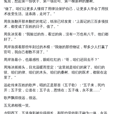
冤屈，想起第一份状子、第一场官司、第一棵新种的桑树。
“做了。咱们让更多人懂得了用律法保护自己，让更多人学会了用技
术改变生活。这条路，走对了。”
周良洛翻开那本翻烂的笔记，纸张已经发黄：“上面记的三百多项技
术，都变成了百姓的日子。值了。”
周良冰笑着：“我验过的伤，看过的病，没有一万也有八千。他们都
好了。”
周岸洛摸着那些年刻过的木模：“我做的那些物证，帮多少人打赢了
官司，我自己都数不清了。”
周岸洛最小，也最感性，眼眶红红的：“哥，咱们还回去不？”
周海冰摇摇头，目光温暖而坚定：“这里就是咱们的家了。咱们的
状、咱们的律、咱们的木头、咱们的桑树、咱们的医术，都留在这
里了。”
远处传来百姓的歌声，唱的正是那首《五子歌》：“五子来，民约
开；五子堂，公道在；五子去，恩情在；五子魂，永不衰……”
歌声飘得很远，很远。
五兄弟相视一笑。
夕阳西下，五道身影被拉得很长，和民约堂的影子融为一体，永远