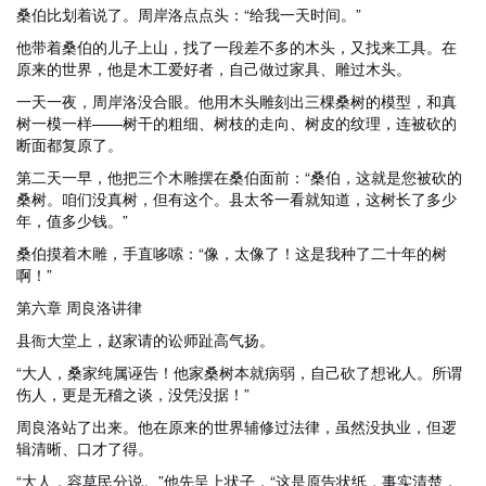
桑伯比划着说了。周岸洛点点头：“给我一天时间。”
他带着桑伯的儿子上山，找了一段差不多的木头，又找来工具。在
原来的世界，他是木工爱好者，自己做过家具、雕过木头。
一天一夜，周岸洛没合眼。他用木头雕刻出三棵桑树的模型，和真
树一模一样——树干的粗细、树枝的走向、树皮的纹理，连被砍的
断面都复原了。
第二天一早，他把三个木雕摆在桑伯面前：“桑伯，这就是您被砍的
桑树。咱们没真树，但有这个。县太爷一看就知道，这树长了多少
年，值多少钱。”
桑伯摸着木雕，手直哆嗦：“像，太像了！这是我种了二十年的树
啊！”
第六章 周良洛讲律
县衙大堂上，赵家请的讼师趾高气扬。
“大人，桑家纯属诬告！他家桑树本就病弱，自己砍了想讹人。所谓
伤人，更是无稽之谈，没凭没据！”
周良洛站了出来。他在原来的世界辅修过法律，虽然没执业，但逻
辑清晰、口才了得。
“大人，容草民分说。”他先呈上状子，“这是原告状纸，事实清楚，