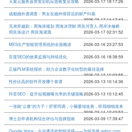
天翼云服务器突发宕机应急恢复全攻略
2026-03-17 18:17:26
成都婚外遇调查：男女在婚外情背后的财产纠葛
2026-03-17 11:17:42
兄弟穿越剧：周海涛规划·周海冰理财·周良河育人·周岸冰修桥·
周良洛设计·周良海灌溉
2026-03-17 02:31:52
MES生产智能管理系统的全面概述
2026-03-16 23:27:53
百度SEO的效果监测与持续优化
2026-03-16 18:38:59
正版PLM系统报价：助力企业数字化转型的最佳选择
2026-03-13 16:02:58
性价比高的软件开发哪个靠谱
2026-03-13 10:14:36
抖音SEO：提升短视频曝光率的关键策略
2026-03-13 10:12:45
一张能“止痿”的方子！肝肾同调，小脑萎缩改善，听我细细道来
2026-03-11 12:42:52
博士后申请机构综合评估与选择指南
2026-03-09 17:39:47
Google Voice：企业通讯的智能选择——为何选择 gvbro.com